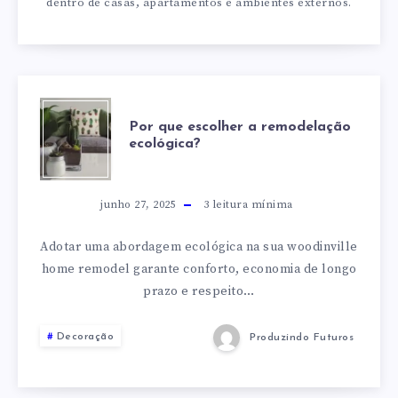
dentro de casas, apartamentos e ambientes externos.
POR
Por que escolher a remodelação
ecológica?
QUE
ESCOLHER
junho 27, 2025
3
leitura mínima
A
Adotar uma abordagem ecológica na sua woodinville
home remodel garante conforto, economia de longo
REMODELAÇÃO
prazo e respeito…
ECOLÓGICA?
Decoração
Produzindo Futuros