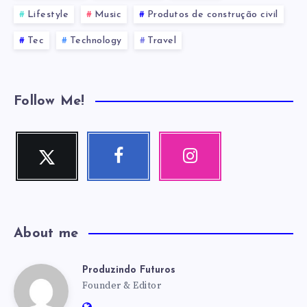
Lifestyle
Music
Produtos de construção civil
Tec
Technology
Travel
Follow Me!
Twitter
Facebook
Instagram
Me
Me
Nossas
siga!
siga!
fotos!
About me
Produzindo Futuros
Produzindo
Founder & Editor
Website: