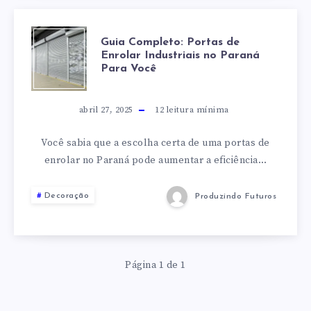
GUIA
Guia Completo: Portas de
Enrolar Industriais no Paraná
Para Você
COMPLETO:
PORTAS
abril 27, 2025
12
leitura mínima
DE
Você sabia que a escolha certa de uma portas de
enrolar no Paraná pode aumentar a eficiência…
ENROLAR
Decoração
Produzindo Futuros
INDUSTRIAIS
NO
Página 1 de 1
PARANÁ
PARA