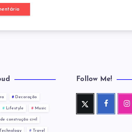
oud
Follow Me!
ra
Decoração
Twitter
Facebook
Inst
Me
Me
Nossas
Lifestyle
Music
siga!
siga!
fotos!
de construção civil
Technology
Travel