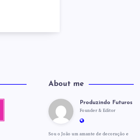
About me
Produzindo Futuros
Produzindo
agram
Founder & Editor
Website:
Futuros
https://produzindofutu
Sou o João um amante de decoração e