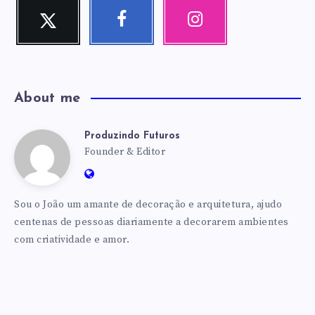
Twitter
Facebook
Instagram
Me
Me
Nossas
siga!
siga!
fotos!
About me
Produzindo Futuros
Produzindo
Founder & Editor
Website:
Futuros
https://produzindofuturos.com.br
Sou o João um amante de decoração e arquitetura, ajudo
centenas de pessoas diariamente a decorarem ambientes
com criatividade e amor.