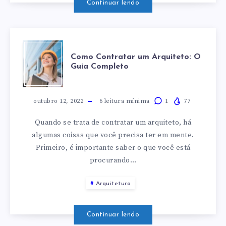
Continuar lendo
ANTIGA
AO
COMO
Como Contratar um Arquiteto: O
BRASIL
Guia Completo
CONTRATAR
MODERNO
UM
outubro 12, 2022
6
leitura mínima
1
77
Quando se trata de contratar um arquiteto, há
ARQUITETO:
algumas coisas que você precisa ter em mente.
Primeiro, é importante saber o que você está
O
procurando…
GUIA
Arquitetura
COMPLETO
Continuar lendo