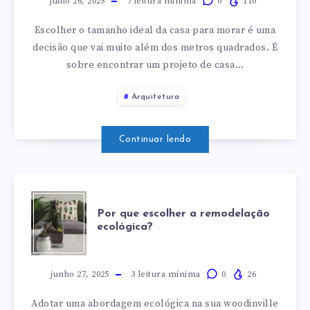
O
julho 26, 2025
7
leitura mínima
0
110
Escolher o tamanho ideal da casa para morar é uma
TAMANHO
decisão que vai muito além dos metros quadrados. É
sobre encontrar um projeto de casa…
DA
Arquitetura
CASA
PARA
Continuar lendo
MORAR?
POR
Por que escolher a remodelação
ecológica?
QUE
ESCOLHER
junho 27, 2025
3
leitura mínima
0
26
Adotar uma abordagem ecológica na sua woodinville