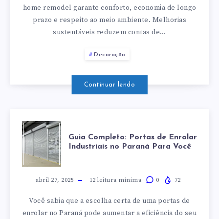
A
home remodel garante conforto, economia de longo
prazo e respeito ao meio ambiente. Melhorias
REMODELAÇÃ
sustentáveis reduzem contas de…
ECOLÓGICA?
Decoração
Continuar lendo
GUIA
Guia Completo: Portas de Enrolar
Industriais no Paraná Para Você
COMPLETO:
PORTAS
abril 27, 2025
12
leitura mínima
0
72
Você sabia que a escolha certa de uma portas de
DE
enrolar no Paraná pode aumentar a eficiência do seu