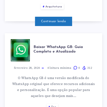
BRASIL:
Arquitetura
CONHEÇA
SUAS
Continuar lendo
OBRAS
BAIXAR
INCRÍVEIS
Baixar WhatsApp GB: Guia
Completo e Atualizado
WHATSAPP
GB:
fevereiro 28, 2024
4
leitura mínima
0
312
O WhatsApp GB é uma versão modificada do
GUIA
WhatsApp original que oferece recursos adicionais
e personalização. É uma opção popular para
COMPLETO
aqueles que desejam mais…
E