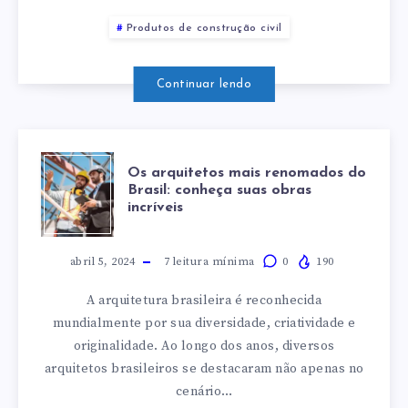
ALTA
Produtos de construção civil
TEMPERATURA
Continuar lendo
OS
Os arquitetos mais renomados do
Brasil: conheça suas obras
incríveis
ARQUITETOS
MAIS
abril 5, 2024
7
leitura mínima
0
190
A arquitetura brasileira é reconhecida
RENOMADOS
mundialmente por sua diversidade, criatividade e
originalidade. Ao longo dos anos, diversos
DO
arquitetos brasileiros se destacaram não apenas no
cenário…