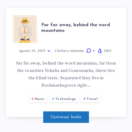
FAR
Far far away, behind the word
mountains
FAR
AWAY,
agosto 15, 2019
2
leitura mínima
0
1833
Far far away, behind the word mountains, far from
BEHIND
the countries Vokalia and Consonantia, there live
the blind texts. Separated they live in
THE
Bookmarksgrove right…
WORD
Music
Technology
Travel
MOUNTAINS
Continuar lendo