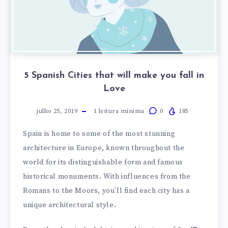
you
you
you
fall
fall
fall
in
in
in
Love
Love
Love
5 Spanish Cities that will make you fall in
Love
julho 25, 2019
1
leitura mínima
0
185
Spain is home to some of the most stunning
architecture in Europe, known throughout the
world for its distinguishable form and famous
historical monuments. With influences from the
Romans to the Moors, you’ll find each city has a
unique architectural style.