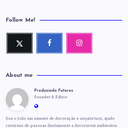
Follow Me!
Twitter
Facebook
Instagram
Me
Me
Nossas
siga!
siga!
fotos!
About me
Produzindo Futuros
Produzindo
Founder & Editor
Website:
Futuros
https://produzindofuturos.com.br
Sou o João um amante de decoração e arquitetura, ajudo
centenas de pessoas diariamente a decorarem ambientes